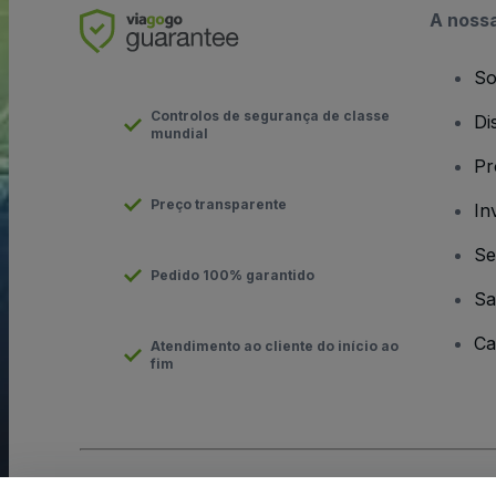
A noss
So
Controlos de segurança de classe
Di
mundial
Pr
Preço transparente
In
Se
Pedido 100% garantido
Sa
Ca
Atendimento ao cliente do início ao
fim