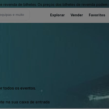
revenda de bilhetes. Os preços dos bilhetes de revenda podem ser
Explorar
Vender
Favoritos
er todos os eventos.
nte na sua caixa de entrada