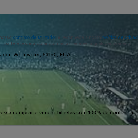
o nosso
contrato de utilizador
e reconhece a nossa
política de priva
parte e poderá optar por não as receber a qualquer momento.
ater, Whitewater, 53190, EUA
ossa comprar e vender bilhetes com 100% de confiança.