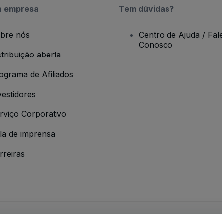
a empresa
Tem dúvidas?
bre nós
Centro de Ajuda / Fal
Conosco
stribuição aberta
ograma de Afiliados
vestidores
rviço Corporativo
la de imprensa
rreiras