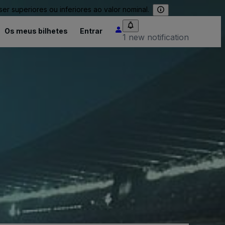
 superiores ou inferiores ao valor nominal.
Os meus bilhetes
Entrar
1 new notification