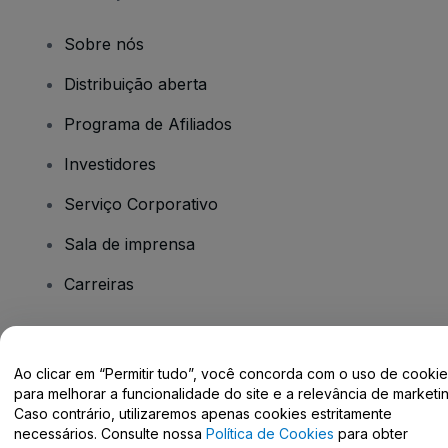
Sobre nós
Distribuição aberta
Programa de Afiliados
Investidores
Serviço Corporativo
Sala de imprensa
Carreiras
Tem dúvidas?
Ao clicar em “Permitir tudo”, você concorda com o uso de cooki
para melhorar a funcionalidade do site e a relevância de marketin
Centro de Ajuda / Fale Conosco
Caso contrário, utilizaremos apenas cookies estritamente
necessários. Consulte nossa
Política de Cookies
para obter