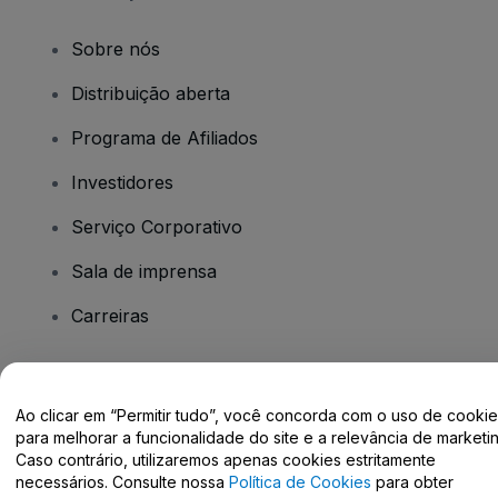
Sobre nós
Distribuição aberta
Programa de Afiliados
Investidores
Serviço Corporativo
Sala de imprensa
Carreiras
Tem dúvidas?
Ao clicar em “Permitir tudo”, você concorda com o uso de cooki
para melhorar a funcionalidade do site e a relevância de marketin
Centro de Ajuda / Fale Conosco
Caso contrário, utilizaremos apenas cookies estritamente
necessários. Consulte nossa
Política de Cookies
para obter