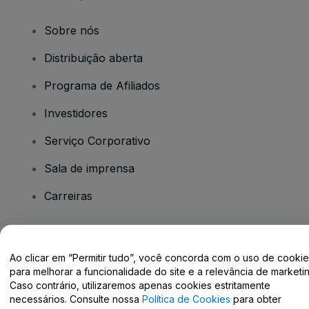
Sobre nós
Distribuição aberta
Programa de Afiliados
Investidores
Serviço Corporativo
Sala de imprensa
Carreiras
Tem dúvidas?
Ao clicar em “Permitir tudo”, você concorda com o uso de cooki
para melhorar a funcionalidade do site e a relevância de marketin
Centro de Ajuda / Fale Conosco
Caso contrário, utilizaremos apenas cookies estritamente
necessários. Consulte nossa
Política de Cookies
para obter