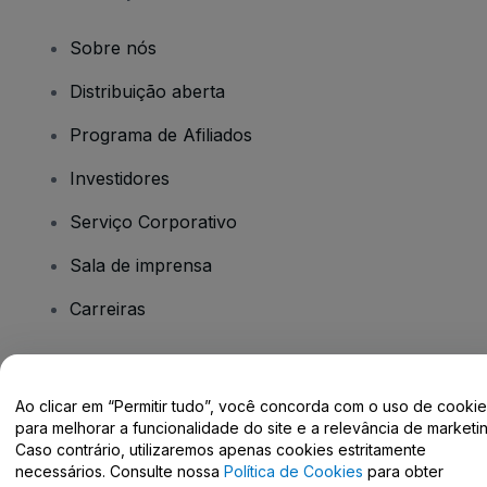
Sobre nós
Distribuição aberta
Programa de Afiliados
Investidores
Serviço Corporativo
Sala de imprensa
Carreiras
Tem dúvidas?
Ao clicar em “Permitir tudo”, você concorda com o uso de cooki
para melhorar a funcionalidade do site e a relevância de marketin
Centro de Ajuda / Fale Conosco
Caso contrário, utilizaremos apenas cookies estritamente
necessários. Consulte nossa
Política de Cookies
para obter