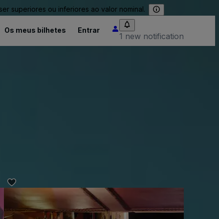
 superiores ou inferiores ao valor nominal.
Os meus bilhetes
Entrar
1 new notification