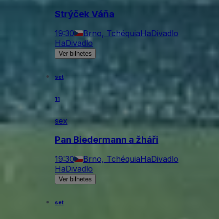
Strýček Váňa
19:30
Brno, Tchéquia
HaDivadlo
HaDivadlo
Ver bilhetes
set
11
sex
Pan Biedermann a žháři
19:30
Brno, Tchéquia
HaDivadlo
HaDivadlo
Ver bilhetes
set