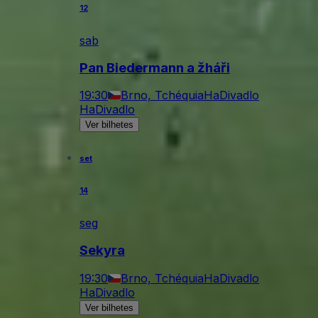
12
sab
Pan Biedermann a žháři
19:30
Brno, Tchéquia
HaDivadlo
HaDivadlo
Ver bilhetes
set
14
seg
Sekyra
19:30
Brno, Tchéquia
HaDivadlo
HaDivadlo
Ver bilhetes