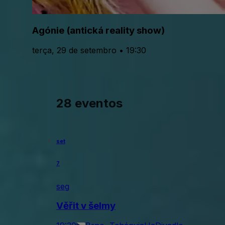
Agónie (antická reality show)
terça, 29 de setembro • 19:30
28 eventos
set
7
seg
Věřit v šelmy