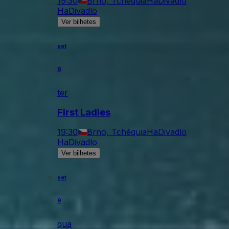
19:30
Brno, Tchéquia
HaDivadlo
HaDivadlo
Ver bilhetes
set
8
ter
First Ladies
19:30
Brno, Tchéquia
HaDivadlo
HaDivadlo
Ver bilhetes
set
9
qua