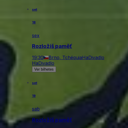
set
18
sex
Rozložíš paměť
19:30
Brno, Tchéquia
HaDivadlo
HaDivadlo
Ver bilhetes
set
19
sab
Rozložíš paměť