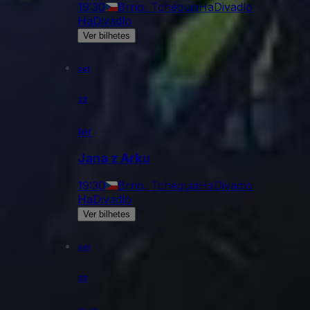
19:30
Brno, Tchéquia
HaDivadlo
HaDivadlo
Ver bilhetes
set
22
ter
Jana z Arku
19:30
Brno, Tchéquia
HaDivadlo
HaDivadlo
Ver bilhetes
set
23
qua