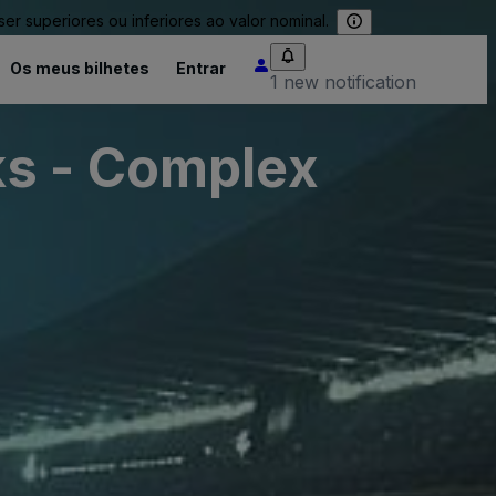
 superiores ou inferiores ao valor nominal.
Os meus bilhetes
Entrar
1 new notification
ks - Complex