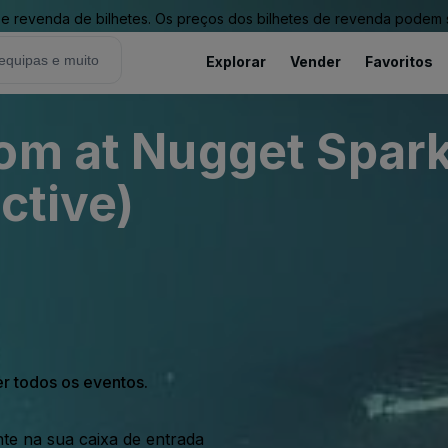
revenda de bilhetes. Os preços dos bilhetes de revenda podem ser
Explorar
Vender
Favoritos
oom at Nugget Spar
ctive)
er todos os eventos.
nte na sua caixa de entrada