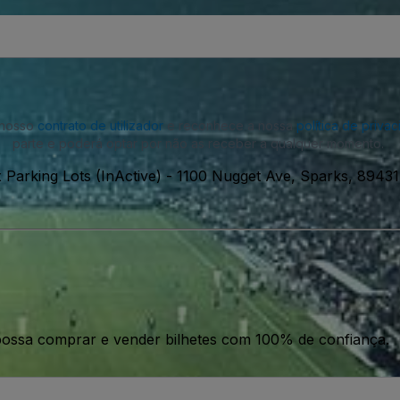
o nosso
contrato de utilizador
e reconhece a nossa
política de priva
parte e poderá optar por não as receber a qualquer momento.
Parking Lots (InActive)
-
1100 Nugget Ave, Sparks, 8943
ossa comprar e vender bilhetes com 100% de confiança.