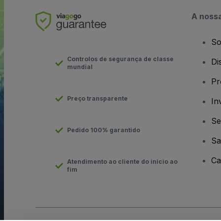
A noss
So
Controlos de segurança de classe
Di
mundial
Pr
Preço transparente
In
Se
Pedido 100% garantido
Sa
Ca
Atendimento ao cliente do início ao
fim