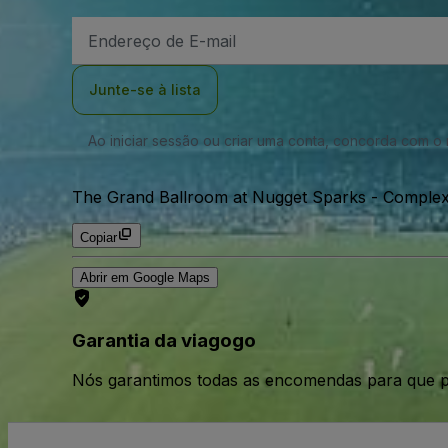
Endereço
de
Email
Junte-se à lista
Ao iniciar sessão ou criar uma conta, concorda com 
The Grand Ballroom at Nugget Sparks - Complex 
Copiar
Abrir em Google Maps
Garantia da viagogo
Nós garantimos todas as encomendas para que p