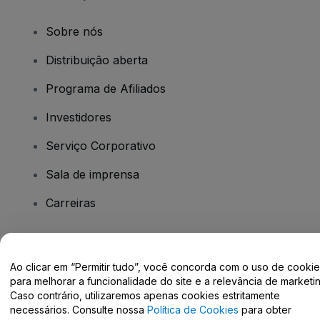
Sobre nós
Distribuição aberta
Programa de Afiliados
Investidores
Serviço Corporativo
Sala de imprensa
Carreiras
Tem dúvidas?
Ao clicar em “Permitir tudo”, você concorda com o uso de cooki
para melhorar a funcionalidade do site e a relevância de marketin
Centro de Ajuda / Fale Conosco
Caso contrário, utilizaremos apenas cookies estritamente
necessários. Consulte nossa
Política de Cookies
para obter