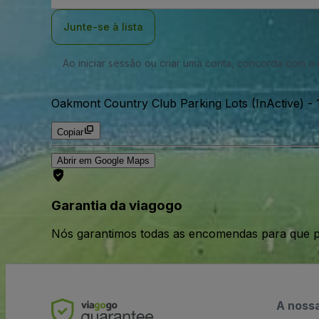
Email
Junte-se à lista
Ao iniciar sessão ou criar uma conta, concorda com 
Oakmont Country Club Parking Lots (InActive)
-
Copiar
Abrir em Google Maps
Garantia da viagogo
Nós garantimos todas as encomendas para que p
A noss