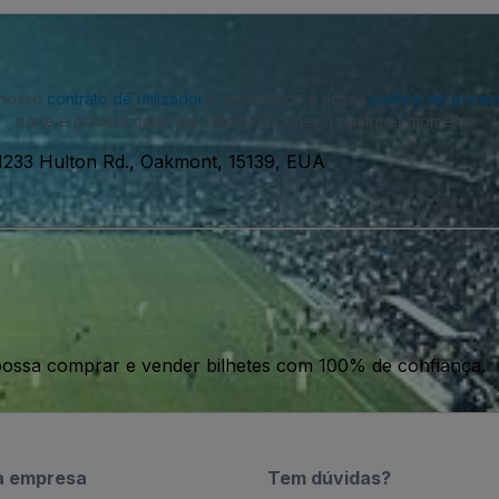
o nosso
contrato de utilizador
e reconhece a nossa
política de priva
parte e poderá optar por não as receber a qualquer momento.
1233 Hulton Rd., Oakmont, 15139, EUA
ossa comprar e vender bilhetes com 100% de confiança.
a empresa
Tem dúvidas?