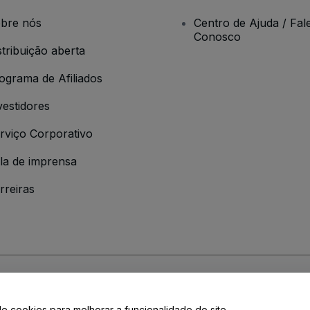
bre nós
Centro de Ajuda / Fal
Conosco
stribuição aberta
ograma de Afiliados
vestidores
rviço Corporativo
la de imprensa
rreiras
 da
Política de Privacidade
de cookies para melhorar a funcionalidade do site