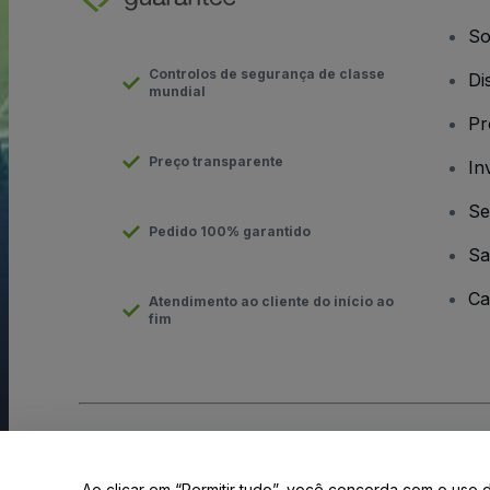
So
Controlos de segurança de classe
Di
mundial
Pr
Preço transparente
In
Se
Pedido 100% garantido
Sa
Ca
Atendimento ao cliente do início ao
fim
Direito Autoral © viagogo GmbH 2026
Informação da Empresa
O uso deste site constitui aceitação dos
Termos e Condições
e
Ao clicar em “Permitir tudo”, você concorda com o uso 