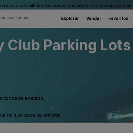
revenda de bilhetes. Os preços dos bilhetes de revenda podem ser
Explorar
Vender
Favoritos
Club Parking Lots 
er todos os eventos.
nte na sua caixa de entrada