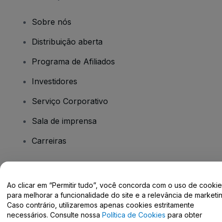
Sobre nós
Distribuição aberta
Programa de Afiliados
Investidores
Serviço Corporativo
Sala de imprensa
Carreiras
Tem dúvidas?
Ao clicar em “Permitir tudo”, você concorda com o uso de cooki
para melhorar a funcionalidade do site e a relevância de marketin
Centro de Ajuda / Fale Conosco
Caso contrário, utilizaremos apenas cookies estritamente
necessários. Consulte nossa
Política de Cookies
para obter