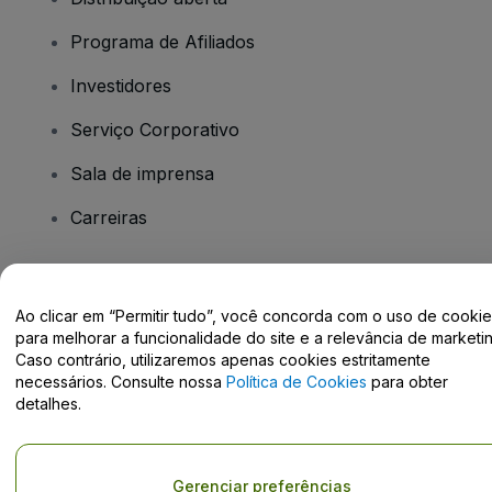
Programa de Afiliados
Investidores
Serviço Corporativo
Sala de imprensa
Carreiras
Tem dúvidas?
Ao clicar em “Permitir tudo”, você concorda com o uso de cooki
para melhorar a funcionalidade do site e a relevância de marketin
Centro de Ajuda / Fale Conosco
Caso contrário, utilizaremos apenas cookies estritamente
necessários. Consulte nossa
Política de Cookies
para obter
detalhes.
Direito Autoral © viagogo GmbH 2026
Informação da Empresa
Gerenciar preferências