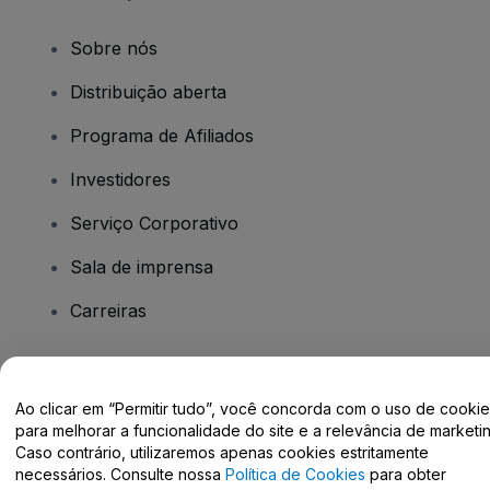
Sobre nós
Distribuição aberta
Programa de Afiliados
Investidores
Serviço Corporativo
Sala de imprensa
Carreiras
Tem dúvidas?
Ao clicar em “Permitir tudo”, você concorda com o uso de cooki
para melhorar a funcionalidade do site e a relevância de marketin
Centro de Ajuda / Fale Conosco
Caso contrário, utilizaremos apenas cookies estritamente
necessários. Consulte nossa
Política de Cookies
para obter