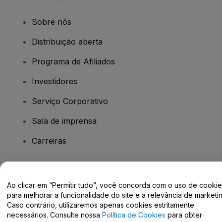
Sobre nós
Distribuição aberta
Programa de Afiliados
Investidores
Serviço Corporativo
Sala de imprensa
Carreiras
Tem dúvidas?
Ao clicar em “Permitir tudo”, você concorda com o uso de cooki
para melhorar a funcionalidade do site e a relevância de marketin
Centro de Ajuda / Fale Conosco
Caso contrário, utilizaremos apenas cookies estritamente
necessários. Consulte nossa
Política de Cookies
para obter