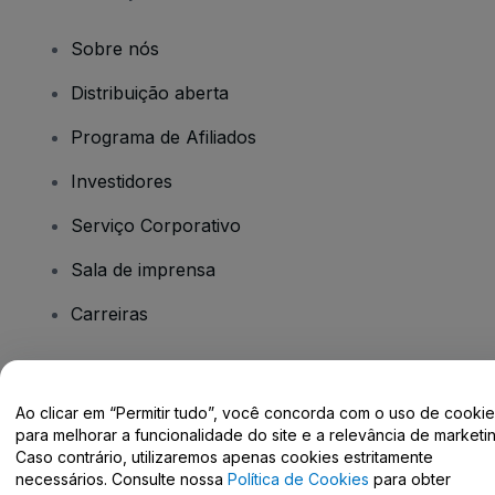
Sobre nós
Distribuição aberta
Programa de Afiliados
Investidores
Serviço Corporativo
Sala de imprensa
Carreiras
Tem dúvidas?
Ao clicar em “Permitir tudo”, você concorda com o uso de cooki
para melhorar a funcionalidade do site e a relevância de marketin
Centro de Ajuda / Fale Conosco
Caso contrário, utilizaremos apenas cookies estritamente
necessários. Consulte nossa
Política de Cookies
para obter