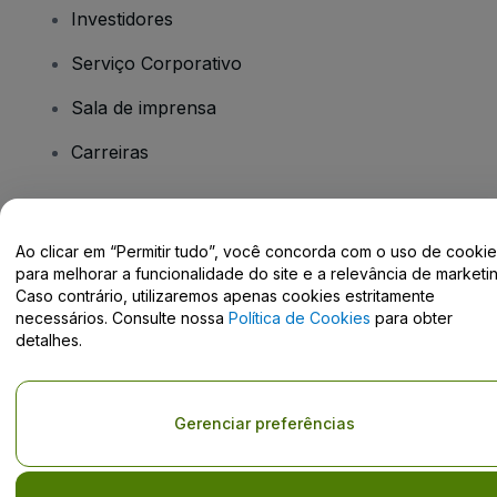
Investidores
Serviço Corporativo
Sala de imprensa
Carreiras
Tem dúvidas?
Ao clicar em “Permitir tudo”, você concorda com o uso de cooki
para melhorar a funcionalidade do site e a relevância de marketin
Centro de Ajuda / Fale Conosco
Caso contrário, utilizaremos apenas cookies estritamente
necessários. Consulte nossa
Política de Cookies
para obter
detalhes.
Direito Autoral © viagogo GmbH 2026
Informação da Empresa
Gerenciar preferências
O uso deste site constitui aceitação dos
Termos e Condições
e da
Política de Privacidade
Não partilhar as minhas informações pessoais/as suas opções de
privacidade.