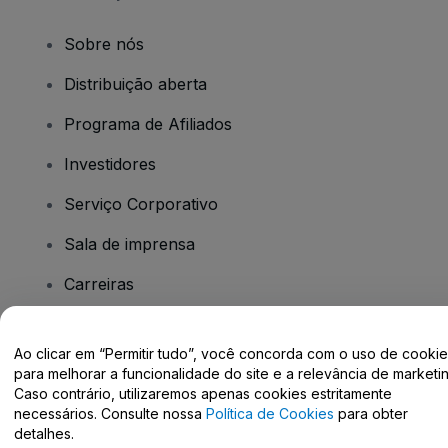
Sobre nós
Distribuição aberta
Programa de Afiliados
Investidores
Serviço Corporativo
Sala de imprensa
Carreiras
Tem dúvidas?
Ao clicar em “Permitir tudo”, você concorda com o uso de cooki
para melhorar a funcionalidade do site e a relevância de marketin
Caso contrário, utilizaremos apenas cookies estritamente
Centro de Ajuda / Fale Conosco
necessários. Consulte nossa
Política de Cookies
para obter
detalhes.