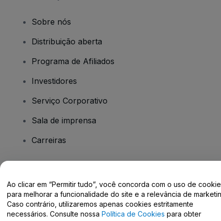
Sobre nós
Distribuição aberta
Programa de Afiliados
Investidores
Serviço Corporativo
Sala de imprensa
Carreiras
Tem dúvidas?
Ao clicar em “Permitir tudo”, você concorda com o uso de cooki
para melhorar a funcionalidade do site e a relevância de marketin
Centro de Ajuda / Fale Conosco
Caso contrário, utilizaremos apenas cookies estritamente
necessários. Consulte nossa
Política de Cookies
para obter