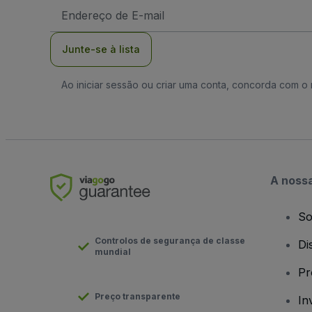
Endereço
de
Email
Junte-se à lista
Ao iniciar sessão ou criar uma conta, concorda com 
A noss
So
Controlos de segurança de classe
Di
mundial
Pr
Preço transparente
In