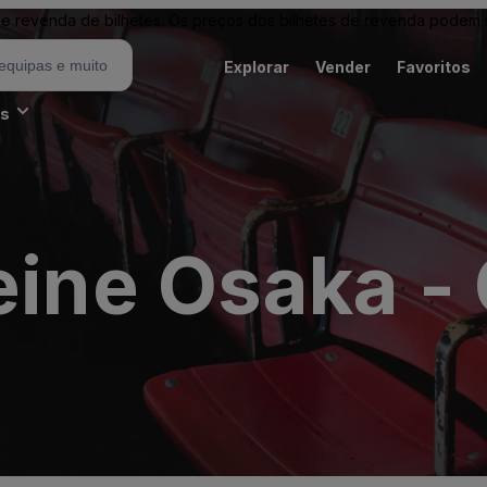
revenda de bilhetes. Os preços dos bilhetes de revenda podem ser
Explorar
Vender
Favoritos
es
reine Osaka 