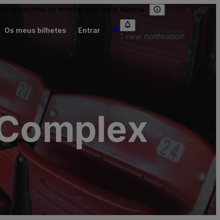
 superiores ou inferiores ao valor nominal.
Os meus bilhetes
Entrar
1 new notification
- Complex