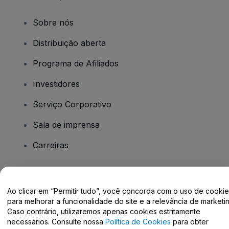
Sobre nós
Distribuição aberta
Programa de Afiliados
Investidores
Serviço Corporativo
Sala de imprensa
Carreiras
Tem dúvidas?
Ao clicar em “Permitir tudo”, você concorda com o uso de cooki
para melhorar a funcionalidade do site e a relevância de marketin
Centro de Ajuda / Fale Conosco
Caso contrário, utilizaremos apenas cookies estritamente
necessários. Consulte nossa
Política de Cookies
para obter