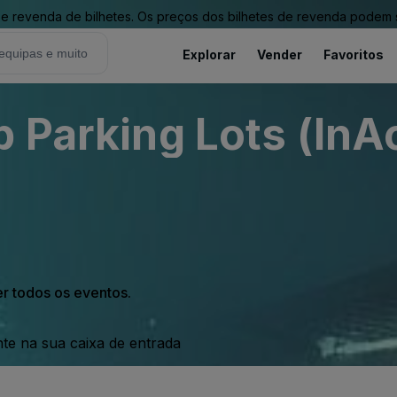
revenda de bilhetes. Os preços dos bilhetes de revenda podem ser
Explorar
Vender
Favoritos
 Parking Lots (InA
er todos os eventos.
nte na sua caixa de entrada