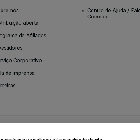
bre nós
Centro de Ajuda / Fal
Conosco
stribuição aberta
ograma de Afiliados
vestidores
rviço Corporativo
la de imprensa
rreiras
 da
Política de Privacidade
de cookies para melhorar a funcionalidade do site