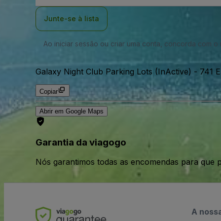
Email
Junte-se à lista
Ao iniciar sessão ou criar uma conta, concorda com 
Galaxy Night Club Parking Lots (InActive)
-
741 E
Copiar
Abrir em Google Maps
Garantia da viagogo
Nós garantimos todas as encomendas para que p
A noss