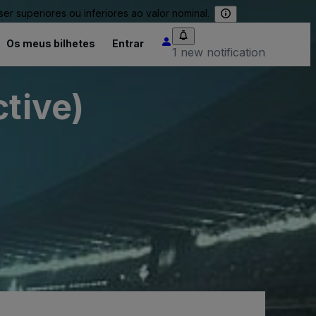
 superiores ou inferiores ao valor nominal.
Os meus bilhetes
Entrar
1 new notification
ctive)