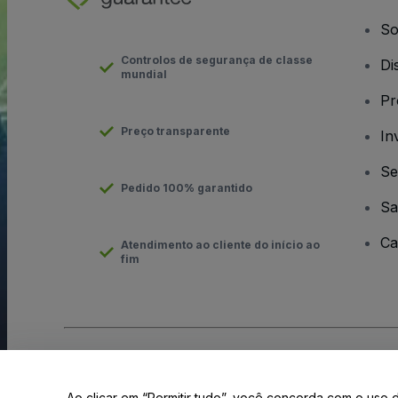
So
Controlos de segurança de classe
Di
mundial
Pr
Preço transparente
In
Se
Pedido 100% garantido
Sa
Ca
Atendimento ao cliente do início ao
fim
Direito Autoral © viagogo GmbH 2026
Informação da Empresa
O uso deste site constitui aceitação dos
Termos e Condições
e
Ao clicar em “Permitir tudo”, você concorda com o uso 