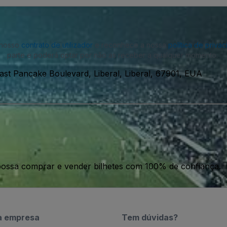
o nosso
contrato de utilizador
e reconhece a nossa
política de priva
parte e poderá optar por não as receber a qualquer momento.
ast Pancake Boulevard, Liberal, Liberal, 67901, EUA
ossa comprar e vender bilhetes com 100% de confiança.
a empresa
Tem dúvidas?