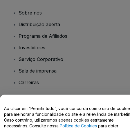
Sobre nós
Distribuição aberta
Programa de Afiliados
Investidores
Serviço Corporativo
Sala de imprensa
Carreiras
Tem dúvidas?
Ao clicar em “Permitir tudo”, você concorda com o uso de cooki
para melhorar a funcionalidade do site e a relevância de marketin
Centro de Ajuda / Fale Conosco
Caso contrário, utilizaremos apenas cookies estritamente
necessários. Consulte nossa
Política de Cookies
para obter