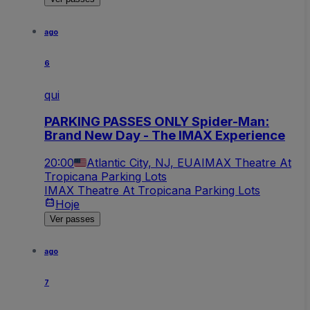
ago
6
qui
PARKING PASSES ONLY Spider-Man:
Brand New Day - The IMAX Experience
20:00
Atlantic City, NJ, EUA
IMAX Theatre At
Tropicana Parking Lots
IMAX Theatre At Tropicana Parking Lots
Hoje
Ver passes
ago
7