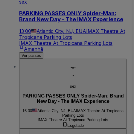
sex
PARKING PASSES ONLY Spider-Man:
Brand New Day - The IMAX Experience
13:00
Atlantic City, NJ, EUA
IMAX Theatre At
Tropicana Parking Lots
IMAX Theatre At Tropicana Parking Lots
Amanhã
Ver passes
ago
7
sex
PARKING PASSES ONLY Spider-Man: Brand
New Day - The IMAX Experience
16:00
Atlantic City, NJ, EUA
IMAX Theatre At Tropicana
Parking Lots
IMAX Theatre At Tropicana Parking Lots
Esgotado