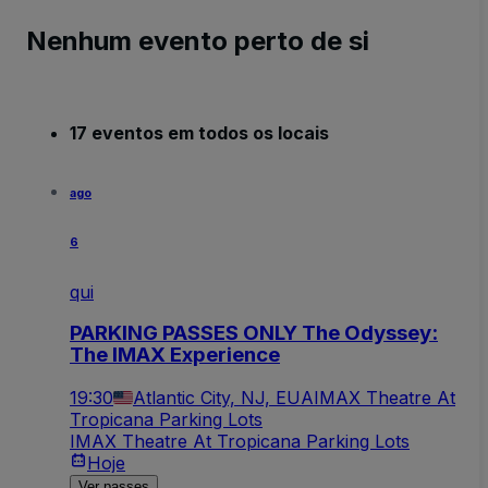
Nenhum evento perto de si
17 eventos em todos os locais
ago
6
qui
PARKING PASSES ONLY The Odyssey:
The IMAX Experience
19:30
Atlantic City, NJ, EUA
IMAX Theatre At
Tropicana Parking Lots
IMAX Theatre At Tropicana Parking Lots
Hoje
Ver passes