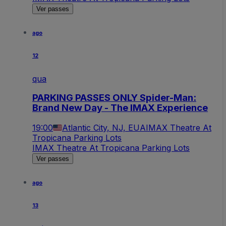
Ver passes
ago
12
qua
PARKING PASSES ONLY Spider-Man:
Brand New Day - The IMAX Experience
19:00
Atlantic City, NJ, EUA
IMAX Theatre At
Tropicana Parking Lots
IMAX Theatre At Tropicana Parking Lots
Ver passes
ago
13