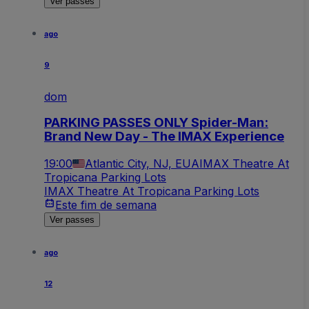
Ver passes
ago
9
dom
PARKING PASSES ONLY Spider-Man:
Brand New Day - The IMAX Experience
19:00
Atlantic City, NJ, EUA
IMAX Theatre At
Tropicana Parking Lots
IMAX Theatre At Tropicana Parking Lots
Este fim de semana
Ver passes
ago
12