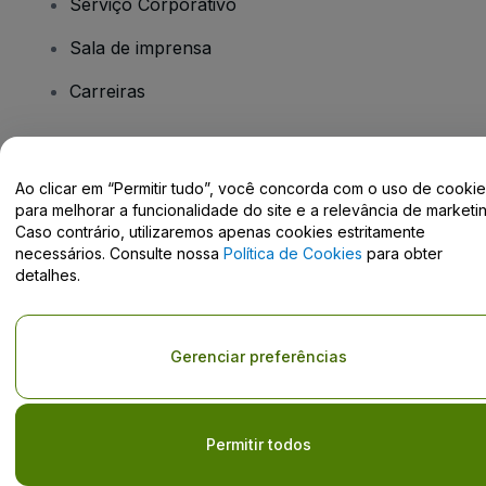
Serviço Corporativo
Sala de imprensa
Carreiras
Tem dúvidas?
Ao clicar em “Permitir tudo”, você concorda com o uso de cooki
para melhorar a funcionalidade do site e a relevância de marketin
Centro de Ajuda / Fale Conosco
Caso contrário, utilizaremos apenas cookies estritamente
necessários. Consulte nossa
Política de Cookies
para obter
detalhes.
Direito Autoral © viagogo GmbH 2026
Informação da Empresa
Gerenciar preferências
O uso deste site constitui aceitação dos
Termos e Condições
e da
Política de Privacidade
Não partilhar as minhas informações pessoais/as suas opções de
privacidade.
Permitir todos