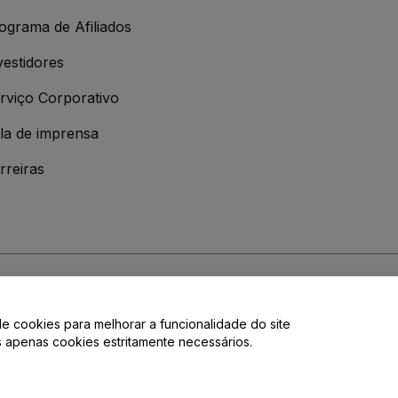
ograma de Afiliados
vestidores
rviço Corporativo
la de imprensa
rreiras
 da
Política de Privacidade
de cookies para melhorar a funcionalidade do site
de privacidade.
os apenas cookies estritamente necessários.