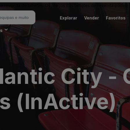
revenda de bilhetes. Os preços dos bilhetes de revenda podem ser
Explorar
Vender
Favoritos
es
lantic City 
s (InActive)