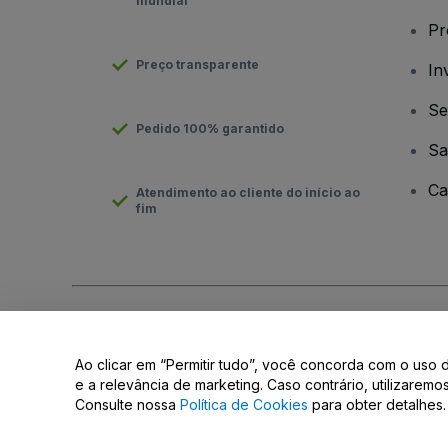
mundial
Pr
Preço transparente
In
Se
Pedido 100% garantido
Sa
Ca
Atendimento ao cliente do início ao
fim
Direito Autoral © viagogo GmbH 2026
Informação da Empresa
O uso deste site constitui aceitação dos
Termos e Condições
e
Ao clicar em “Permitir tudo”, você concorda com o uso 
Não partilhar as minhas informações pessoais/as suas opções 
e a relevância de marketing. Caso contrário, utilizarem
Consulte nossa
Política de Cookies
para obter detalhes.