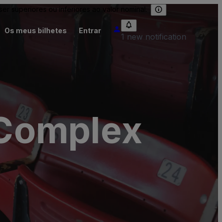
 superiores ou inferiores ao valor nominal.
Os meus bilhetes
Entrar
1 new notification
- Complex