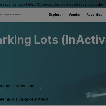
revenda de bilhetes. Os preços dos bilhetes de revenda podem ser
Explorar
Vender
Favoritos
rking Lots (InActiv
er todos os eventos.
nte na sua caixa de entrada