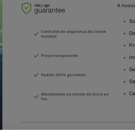
A noss
So
Controlos de segurança de classe
Di
mundial
Pr
Preço transparente
In
Se
Pedido 100% garantido
Sa
Ca
Atendimento ao cliente do início ao
fim