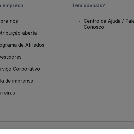
a empresa
Tem dúvidas?
bre nós
Centro de Ajuda / Fal
Conosco
stribuição aberta
ograma de Afiliados
vestidores
rviço Corporativo
la de imprensa
rreiras