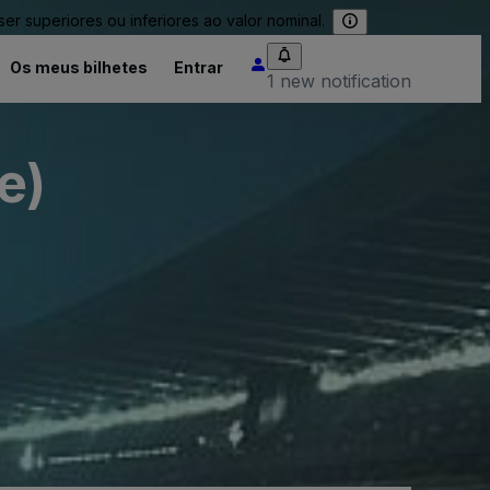
 superiores ou inferiores ao valor nominal.
Os meus bilhetes
Entrar
1 new notification
e)