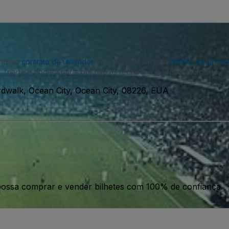
o nosso
contrato de utilizador
e reconhece a nossa
política de priva
parte e poderá optar por não as receber a qualquer momento.
dwalk, Ocean City, Ocean City, 08226, EUA
ossa comprar e vender bilhetes com 100% de confiança.