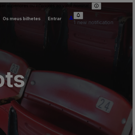
 superiores ou inferiores ao valor nominal.
Os meus bilhetes
Entrar
1 new notification
ots