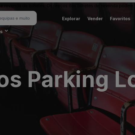
revenda de bilhetes. Os preços dos bilhetes de revenda podem ser
Explorar
Vender
Favoritos
es
os Parking L