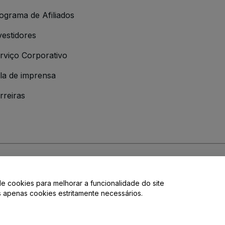
ograma de Afiliados
vestidores
rviço Corporativo
la de imprensa
rreiras
 da
Política de Privacidade
de cookies para melhorar a funcionalidade do site
de privacidade.
os apenas cookies estritamente necessários.