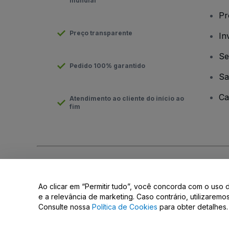
mundial
Pr
Preço transparente
In
Se
Pedido 100% garantido
Sa
Ca
Atendimento ao cliente do início ao
fim
Direito Autoral © viagogo GmbH 2026
Informação da Empresa
O uso deste site constitui aceitação dos
Termos e Condições
e
Ao clicar em “Permitir tudo”, você concorda com o uso 
Não partilhar as minhas informações pessoais/as suas opções 
e a relevância de marketing. Caso contrário, utilizarem
Consulte nossa
Política de Cookies
para obter detalhes.