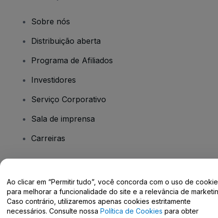
Sobre nós
Distribuição aberta
Programa de Afiliados
Investidores
Serviço Corporativo
Sala de imprensa
Carreiras
Tem dúvidas?
Ao clicar em “Permitir tudo”, você concorda com o uso de cooki
para melhorar a funcionalidade do site e a relevância de marketin
Centro de Ajuda / Fale Conosco
Caso contrário, utilizaremos apenas cookies estritamente
necessários. Consulte nossa
Política de Cookies
para obter