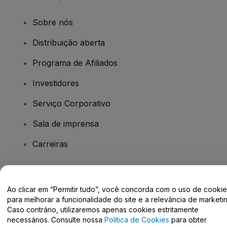
Sobre nós
Distribuição aberta
Programa de Afiliados
Investidores
Serviço Corporativo
Sala de imprensa
Carreiras
Tem dúvidas?
Ao clicar em “Permitir tudo”, você concorda com o uso de cooki
para melhorar a funcionalidade do site e a relevância de marketin
Centro de Ajuda / Fale Conosco
Caso contrário, utilizaremos apenas cookies estritamente
necessários. Consulte nossa
Política de Cookies
para obter