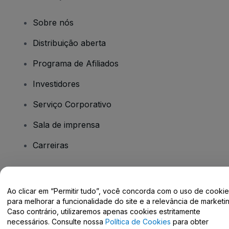
Sobre nós
Distribuição aberta
Programa de Afiliados
Investidores
Serviço Corporativo
Sala de imprensa
Carreiras
Tem dúvidas?
Ao clicar em “Permitir tudo”, você concorda com o uso de cooki
para melhorar a funcionalidade do site e a relevância de marketin
Centro de Ajuda / Fale Conosco
Caso contrário, utilizaremos apenas cookies estritamente
necessários. Consulte nossa
Política de Cookies
para obter