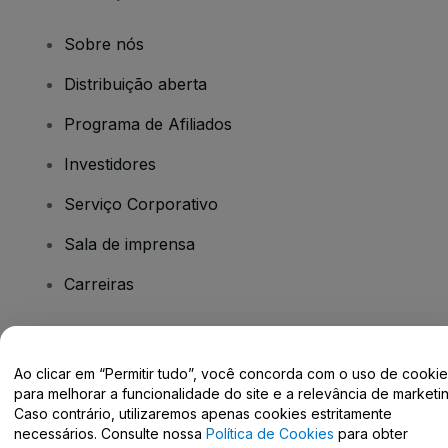
Sobre nós
Distribuição aberta
Programa de Afiliados
Investidores
Serviço Corporativo
Sala de imprensa
Carreiras
Tem dúvidas?
Ao clicar em “Permitir tudo”, você concorda com o uso de cooki
para melhorar a funcionalidade do site e a relevância de marketin
Centro de Ajuda / Fale Conosco
Caso contrário, utilizaremos apenas cookies estritamente
necessários. Consulte nossa
Política de Cookies
para obter