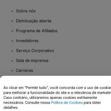
Sobre nós
Distribuição aberta
Programa de Afiliados
Investidores
Serviço Corporativo
Sala de imprensa
Carreiras
Tem dúvidas?
Ao clicar em “Permitir tudo”, você concorda com o uso de cooki
para melhorar a funcionalidade do site e a relevância de marketin
Caso contrário, utilizaremos apenas cookies estritamente
Centro de Ajuda / Fale Conosco
necessários. Consulte nossa
Política de Cookies
para obter
detalhes.