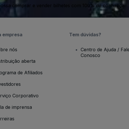
ossa comprar e vender bilhetes com 100% de confiança.
a empresa
Tem dúvidas?
bre nós
Centro de Ajuda / Fal
Conosco
stribuição aberta
ograma de Afiliados
vestidores
rviço Corporativo
la de imprensa
rreiras