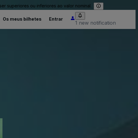
 superiores ou inferiores ao valor nominal.
Os meus bilhetes
Entrar
1 new notification