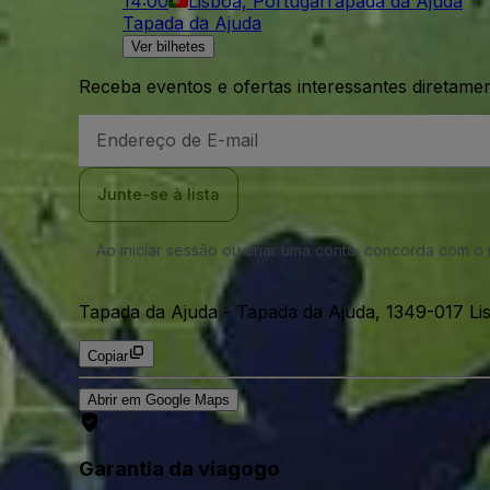
14:00
Lisboa, Portugal
Tapada da Ajuda
Tapada da Ajuda
Ver bilhetes
Receba eventos e ofertas interessantes diretame
Endereço
de
Email
Junte-se à lista
Ao iniciar sessão ou criar uma conta, concorda com 
Tapada da Ajuda
-
Tapada da Ajuda, 1349-017 Lis
Copiar
Abrir em Google Maps
Garantia da viagogo