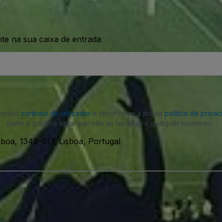
nte na sua caixa de entrada
o nosso
contrato de utilizador
e reconhece a nossa
política de priva
parte e poderá optar por não as receber a qualquer momento.
boa, 1349-017, Lisboa, Portugal