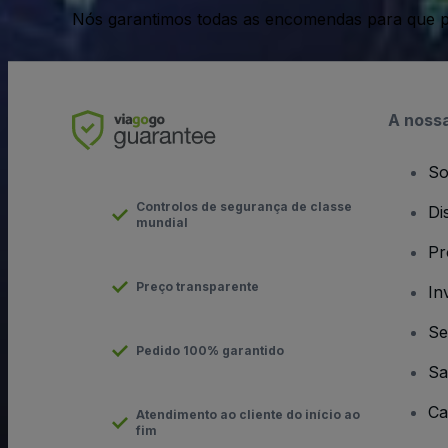
Nós garantimos todas as encomendas para que p
A noss
So
Controlos de segurança de classe
Di
mundial
Pr
Preço transparente
In
Se
Pedido 100% garantido
Sa
Ca
Atendimento ao cliente do início ao
fim