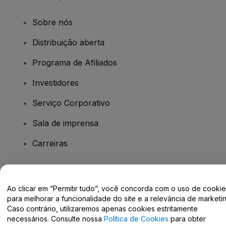
Sobre nós
Distribuição aberta
Programa de Afiliados
Investidores
Serviço Corporativo
Sala de imprensa
Carreiras
Tem dúvidas?
Ao clicar em “Permitir tudo”, você concorda com o uso de cooki
para melhorar a funcionalidade do site e a relevância de marketin
Centro de Ajuda / Fale Conosco
Caso contrário, utilizaremos apenas cookies estritamente
necessários. Consulte nossa
Política de Cookies
para obter