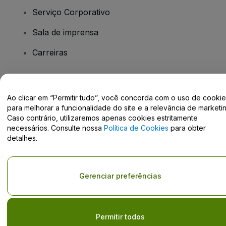
Serviço Corporativo
Sala de imprensa
Carreiras
Tem dúvidas?
Ao clicar em “Permitir tudo”, você concorda com o uso de cooki
para melhorar a funcionalidade do site e a relevância de marketin
Centro de Ajuda / Fale Conosco
Caso contrário, utilizaremos apenas cookies estritamente
necessários. Consulte nossa
Política de Cookies
para obter
detalhes.
Direito Autoral © viagogo GmbH 2026
Informação da Empresa
Gerenciar preferências
O uso deste site constitui aceitação dos
Termos e Condições
e da
Política de Privacidade
Não partilhar as minhas informações pessoais/as suas opções de
privacidade.
Permitir todos