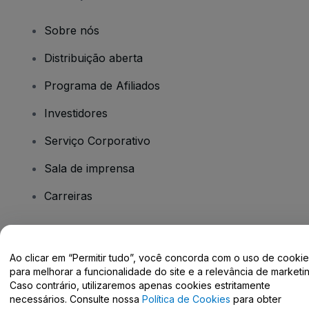
Sobre nós
Distribuição aberta
Programa de Afiliados
Investidores
Serviço Corporativo
Sala de imprensa
Carreiras
Tem dúvidas?
Ao clicar em “Permitir tudo”, você concorda com o uso de cooki
para melhorar a funcionalidade do site e a relevância de marketin
Centro de Ajuda / Fale Conosco
Caso contrário, utilizaremos apenas cookies estritamente
necessários. Consulte nossa
Política de Cookies
para obter