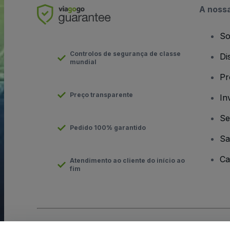
A noss
So
Controlos de segurança de classe
Di
mundial
Pr
Preço transparente
In
Se
Pedido 100% garantido
Sa
Ca
Atendimento ao cliente do início ao
fim