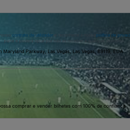
o nosso
contrato de utilizador
e reconhece a nossa
política de priva
parte e poderá optar por não as receber a qualquer momento.
h Maryland Parkway, Las Vegas, Las Vegas, 89119, EUA
ossa comprar e vender bilhetes com 100% de confiança.