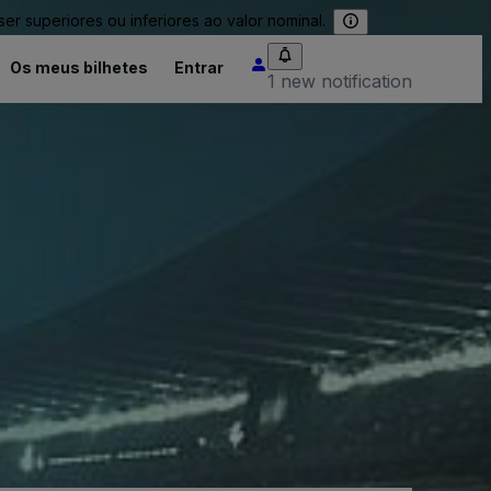
 superiores ou inferiores ao valor nominal.
Os meus bilhetes
Entrar
1 new notification