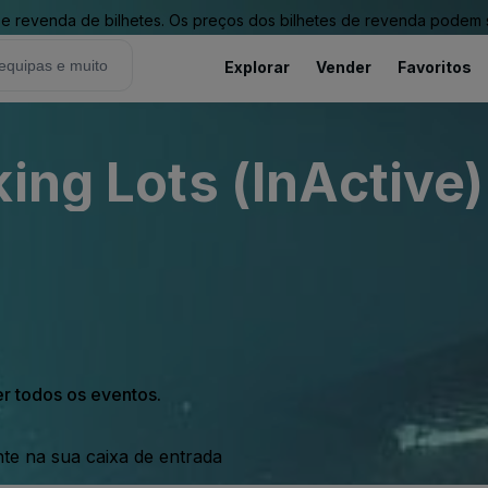
revenda de bilhetes. Os preços dos bilhetes de revenda podem ser
Explorar
Vender
Favoritos
ing Lots (InActive)
er todos os eventos.
nte na sua caixa de entrada