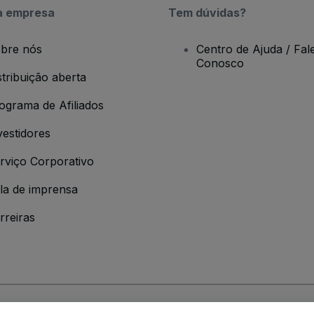
a empresa
Tem dúvidas?
bre nós
Centro de Ajuda / Fal
Conosco
stribuição aberta
ograma de Afiliados
vestidores
rviço Corporativo
la de imprensa
rreiras