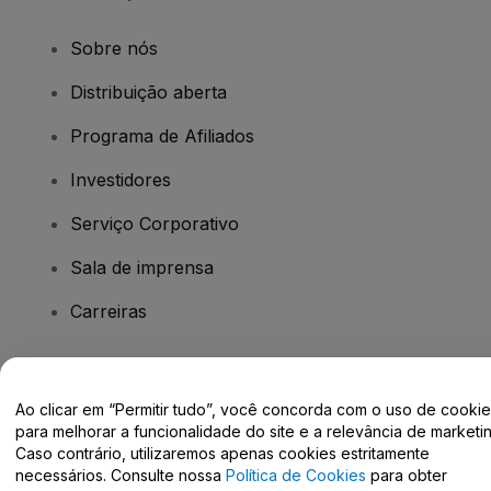
Sobre nós
Distribuição aberta
Programa de Afiliados
Investidores
Serviço Corporativo
Sala de imprensa
Carreiras
Tem dúvidas?
Ao clicar em “Permitir tudo”, você concorda com o uso de cooki
para melhorar a funcionalidade do site e a relevância de marketin
Centro de Ajuda / Fale Conosco
Caso contrário, utilizaremos apenas cookies estritamente
necessários. Consulte nossa
Política de Cookies
para obter