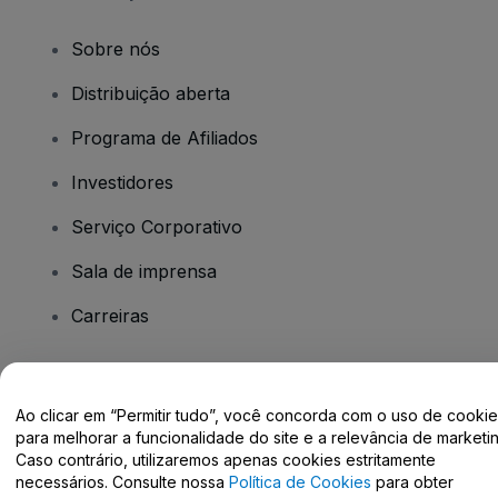
Sobre nós
Distribuição aberta
Programa de Afiliados
Investidores
Serviço Corporativo
Sala de imprensa
Carreiras
Tem dúvidas?
Ao clicar em “Permitir tudo”, você concorda com o uso de cooki
para melhorar a funcionalidade do site e a relevância de marketin
Centro de Ajuda / Fale Conosco
Caso contrário, utilizaremos apenas cookies estritamente
necessários. Consulte nossa
Política de Cookies
para obter