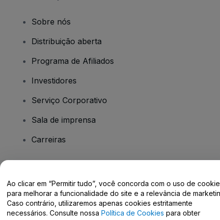
Sobre nós
Distribuição aberta
Programa de Afiliados
Investidores
Serviço Corporativo
Sala de imprensa
Carreiras
Tem dúvidas?
Ao clicar em “Permitir tudo”, você concorda com o uso de cooki
para melhorar a funcionalidade do site e a relevância de marketin
Centro de Ajuda / Fale Conosco
Caso contrário, utilizaremos apenas cookies estritamente
necessários. Consulte nossa
Política de Cookies
para obter