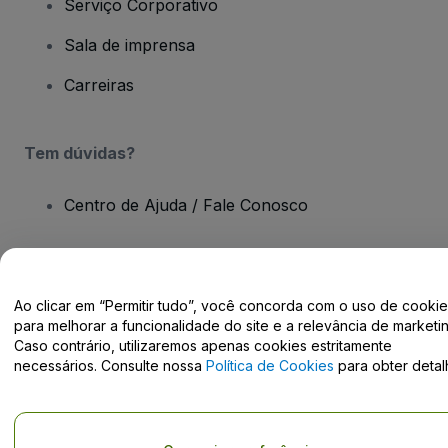
Serviço Corporativo
Sala de imprensa
Carreiras
Tem dúvidas?
Centro de Ajuda / Fale Conosco
Ao clicar em “Permitir tudo”, você concorda com o uso de cooki
Direito Autoral © viagogo GmbH 2026
Informação da Empresa
para melhorar a funcionalidade do site e a relevância de marketin
O uso deste site constitui aceitação dos
Termos e Condições
e da
Caso contrário, utilizaremos apenas cookies estritamente
Política de Privacidade
necessários. Consulte nossa
Política de Cookies
para obter detal
Não partilhar as minhas informações pessoais/as suas opções de
privacidade.