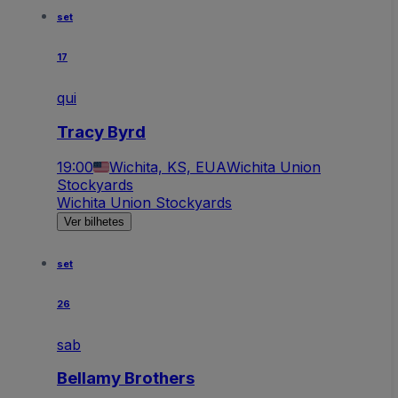
set
17
qui
Tracy Byrd
19:00
Wichita, KS, EUA
Wichita Union
Stockyards
Wichita Union Stockyards
Ver bilhetes
set
26
sab
Bellamy Brothers