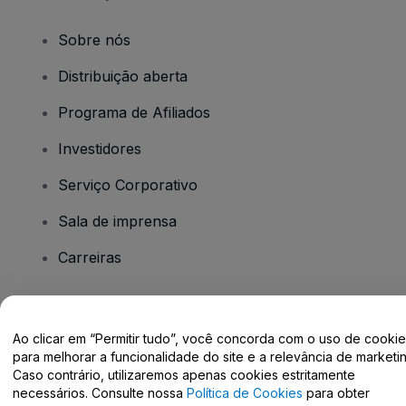
Sobre nós
Distribuição aberta
Programa de Afiliados
Investidores
Serviço Corporativo
Sala de imprensa
Carreiras
Tem dúvidas?
Ao clicar em “Permitir tudo”, você concorda com o uso de cooki
para melhorar a funcionalidade do site e a relevância de marketin
Centro de Ajuda / Fale Conosco
Caso contrário, utilizaremos apenas cookies estritamente
necessários. Consulte nossa
Política de Cookies
para obter