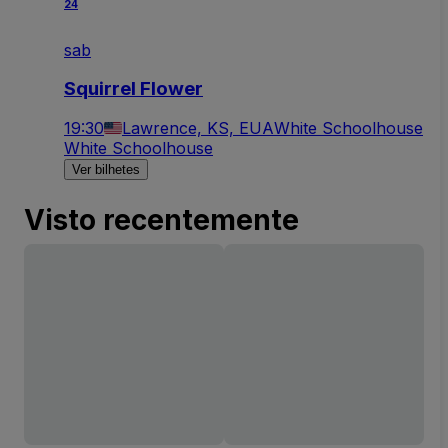
24
sab
Squirrel Flower
19:30
Lawrence, KS, EUA
White Schoolhouse
White Schoolhouse
Ver bilhetes
Visto recentemente