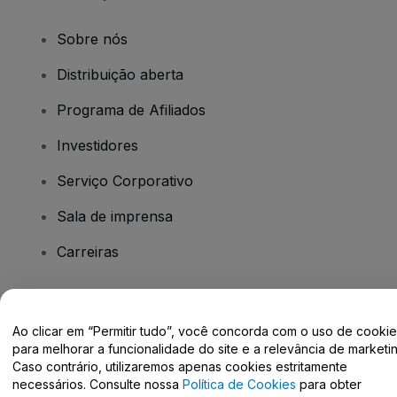
Sobre nós
Distribuição aberta
Programa de Afiliados
Investidores
Serviço Corporativo
Sala de imprensa
Carreiras
Tem dúvidas?
Ao clicar em “Permitir tudo”, você concorda com o uso de cooki
para melhorar a funcionalidade do site e a relevância de marketin
Centro de Ajuda / Fale Conosco
Caso contrário, utilizaremos apenas cookies estritamente
necessários. Consulte nossa
Política de Cookies
para obter