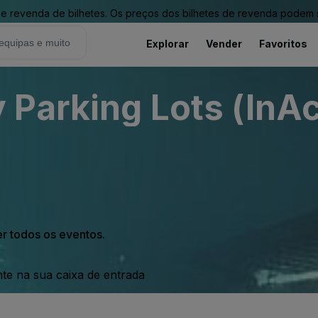
revenda de bilhetes. Os preços dos bilhetes de revenda podem ser
Explorar
Vender
Favoritos
Parking Lots (InAc
er todos os eventos.
nte na sua caixa de entrada