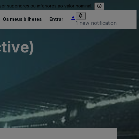
 superiores ou inferiores ao valor nominal.
Os meus bilhetes
Entrar
1 new notification
tive)