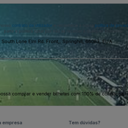
o nosso
contrato de utilizador
e reconhece a nossa
política de priva
parte e poderá optar por não as receber a qualquer momento.
 South Lone Elm Rd. Front,, Springhill, 66083, EUA
ossa comprar e vender bilhetes com 100% de confiança.
a empresa
Tem dúvidas?