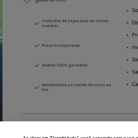
So
Controlos de segurança de classe
Di
mundial
Pr
Preço transparente
In
Se
Pedido 100% garantido
Sa
Ca
Atendimento ao cliente do início ao
fim
Direito Autoral © viagogo GmbH 2026
Informação da Empresa
O uso deste site constitui aceitação dos
Termos e Condições
e
Ao clicar em “Permitir tudo”, você concorda com o uso 