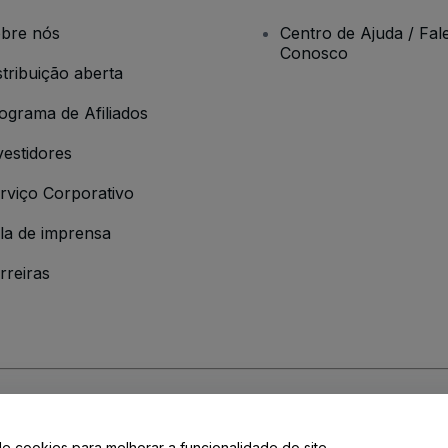
bre nós
Centro de Ajuda / Fal
Conosco
stribuição aberta
ograma de Afiliados
vestidores
rviço Corporativo
la de imprensa
rreiras
 da
Política de Privacidade
de cookies para melhorar a funcionalidade do site