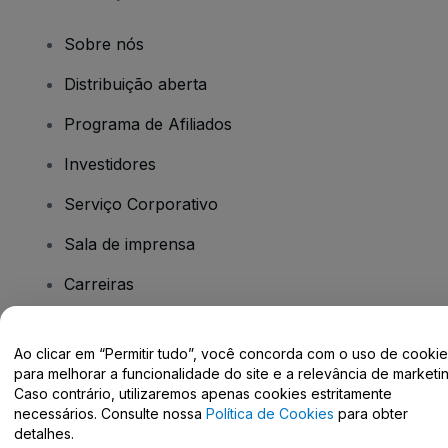
Sobre nós
Distribuição aberta
Programa de Afiliados
Investidores
Serviço Corporativo
Sala de imprensa
Carreiras
Tem dúvidas?
Ao clicar em “Permitir tudo”, você concorda com o uso de cooki
para melhorar a funcionalidade do site e a relevância de marketin
Caso contrário, utilizaremos apenas cookies estritamente
Centro de Ajuda / Fale Conosco
necessários. Consulte nossa
Política de Cookies
para obter
detalhes.