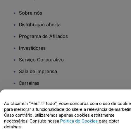
Sobre nós
Distribuição aberta
Programa de Afiliados
Investidores
Serviço Corporativo
Sala de imprensa
Carreiras
Tem dúvidas?
Ao clicar em “Permitir tudo”, você concorda com o uso de cooki
para melhorar a funcionalidade do site e a relevância de marketin
Caso contrário, utilizaremos apenas cookies estritamente
Centro de Ajuda / Fale Conosco
necessários. Consulte nossa
Política de Cookies
para obter
detalhes.