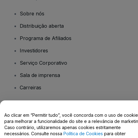
Sobre nós
Distribuição aberta
Programa de Afiliados
Investidores
Serviço Corporativo
Sala de imprensa
Carreiras
Tem dúvidas?
Ao clicar em “Permitir tudo”, você concorda com o uso de cooki
para melhorar a funcionalidade do site e a relevância de marketin
Centro de Ajuda / Fale Conosco
Caso contrário, utilizaremos apenas cookies estritamente
necessários. Consulte nossa
Política de Cookies
para obter