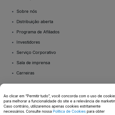
Sobre nós
Distribuição aberta
Programa de Afiliados
Investidores
Serviço Corporativo
Sala de imprensa
Carreiras
Tem dúvidas?
Ao clicar em “Permitir tudo”, você concorda com o uso de cooki
para melhorar a funcionalidade do site e a relevância de marketin
Centro de Ajuda / Fale Conosco
Caso contrário, utilizaremos apenas cookies estritamente
necessários. Consulte nossa
Política de Cookies
para obter