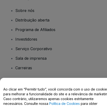
Sobre nós
Distribuição aberta
Programa de Afiliados
Investidores
Serviço Corporativo
Sala de imprensa
Carreiras
Tem dúvidas?
Ao clicar em “Permitir tudo”, você concorda com o uso de cooki
para melhorar a funcionalidade do site e a relevância de marketin
Centro de Ajuda / Fale Conosco
Caso contrário, utilizaremos apenas cookies estritamente
necessários. Consulte nossa
Política de Cookies
para obter