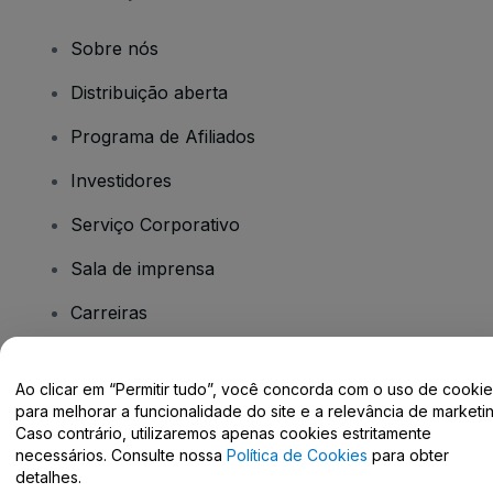
Sobre nós
Distribuição aberta
Programa de Afiliados
Investidores
Serviço Corporativo
Sala de imprensa
Carreiras
Tem dúvidas?
Ao clicar em “Permitir tudo”, você concorda com o uso de cooki
para melhorar a funcionalidade do site e a relevância de marketin
Caso contrário, utilizaremos apenas cookies estritamente
Centro de Ajuda / Fale Conosco
necessários. Consulte nossa
Política de Cookies
para obter
detalhes.