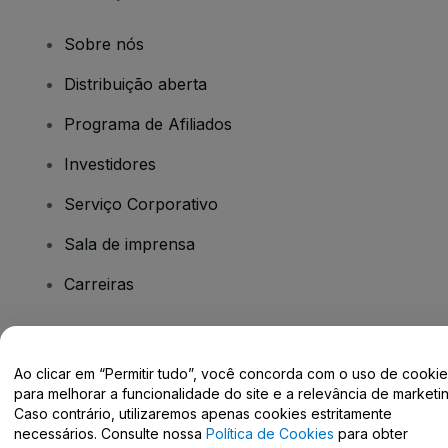
Sobre nós
Distribuição aberta
Programa de Afiliados
Investidores
Serviço Corporativo
Sala de imprensa
Carreiras
Tem dúvidas?
Ao clicar em “Permitir tudo”, você concorda com o uso de cooki
para melhorar a funcionalidade do site e a relevância de marketin
Centro de Ajuda / Fale Conosco
Caso contrário, utilizaremos apenas cookies estritamente
necessários. Consulte nossa
Política de Cookies
para obter